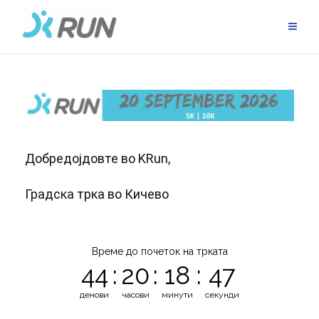
Добредојдовте во KRun,
Градска трка во Кичево
Време до почеток на трката
44
:
20
:
18
:
47
денови
часови
минути
секунди