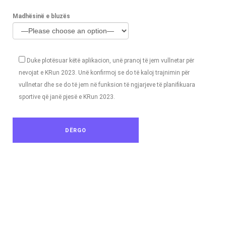
Madhësinë e bluzës
Duke plotësuar këtë aplikacion, unë pranoj të jem vullnetar për
nevojat e KRun 2023. Unë konfirmoj se do të kaloj trajnimin për
vullnetar dhe se do të jem në funksion të ngjarjeve të planifikuara
sportive që janë pjesë e KRun 2023.