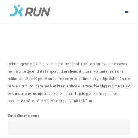
Bëhuni pjesë e KRun si vullnetarë, së bashku për të promovuar Kërçovën
në një dritë tjetër, dritë të sportit dhe shëndetit, bashkohuni me ne dhe
ndihmoni të tjerët për të arritur me sukses qëllimin e tyre, kjo është Gara e
parë e KRun, por para nesh është një sfidë e vërtetë dhe shpresojmë që kjo
të shndërrohet në një traditë dhe histori, të jetë pjesë e edukimit të
popullatës së re, të jetë pjesë e organizimit të KRun.
Emri dhe mbiemri